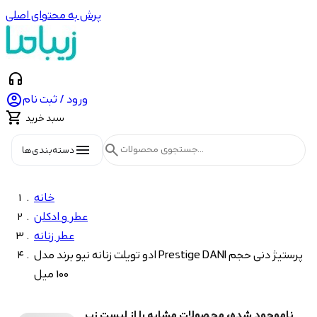
پرش به محتوای اصلی
headphones

ورود / ثبت نام

سبد خرید
menu
search
دسته‌بندی‌ها
خانه
عطر و ادکلن
عطر زنانه
ادو تویلت زنانه نیو برند مدل Prestige DANI پرستیژ دنی حجم
100 میل
ناموجود شده، محصولات مشابه را از لیست زیر