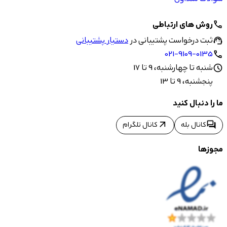
روش های ارتباطی
call
ثبت درخواست پشتیبانی در
دستیار پشتیبانی
support_agent
021-9109-0135
call
شنبه تا چهارشنبه، 9 تا 17
schedule
پنجشنبه، 9 تا 13
ما را دنبال کنید
arrow_outward
forum
کانال بله
کانال تلگرام
مجوزها