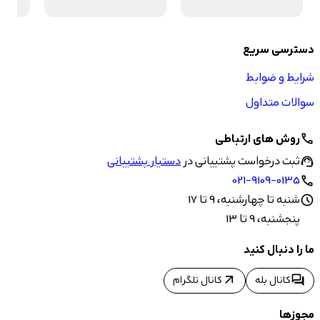
دسترسی سریع
شرایط و ضوابط
سوالات متداول
روش های ارتباطی
call
ثبت درخواست پشتیبانی در
دستیار پشتیبانی
support_agent
021-9109-0135
call
شنبه تا چهارشنبه، 9 تا 17
schedule
پنجشنبه، 9 تا 13
ما را دنبال کنید
arrow_outward
forum
کانال بله
کانال تلگرام
مجوزها