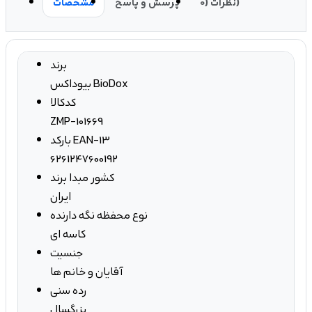
نظرات (0)
پرسش و پاسخ
مشخصات
برند
بیوداکس BioDox
کدکالا
ZMP-101669
بارکد EAN-13
6261247600192
کشور مبدا برند
ایران
نوع محفظه نگه دارنده
کاسه ای
جنسیت
آقایان و خانم ها
رده سنی
بزرگسال