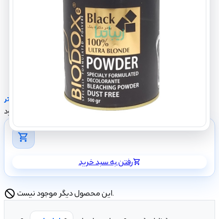
ضد زردی
دارای فرمولاسیون ضد حساسیت
expand_more
مشاهده بیشتر
ناموجود
shopping_cart
رفتن به سبد خرید
shopping_cart
این محصول دیگر موجود نیست.
block