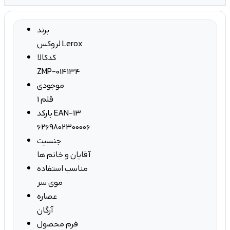
برند
لروکس Lerox
کدکالا
ZMP-014134
موجودی
1 قلم
بارکد EAN-13
6269802300006
جنسیت
آقایان و خانم ها
مناسب استفاده
موی سر
عصاره
آرگان
فرم محصول