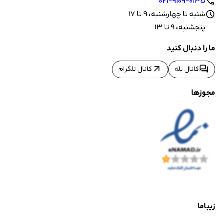
021-9109-0135
call
شنبه تا چهارشنبه، 9 تا 17
schedule
پنجشنبه، 9 تا 13
ما را دنبال کنید
arrow_outward
forum
کانال بله
کانال تلگرام
مجوزها
زیباما