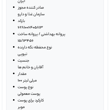
ایران
صادر کننده مجوز
سازمان غذا و دارو
بارکد
6281006405813
پروانه بهداشتی / پروانه ساخت
15/13456
نوع محفظه نگه دارنده
تیوپی
جنسیت
آقایان و خانم ها
مقدار
100 میلی لیتر
نوع پوست
پوست معمولی
کارکرد برای پوست
موبر