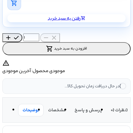
shopping_cart
رفتن به سبد خرید
shopping_cart
add
check
remove
close
shopping_cart
افزودن به سبد خرید
warning
موجودی محصول:
آخرین موجودی
در حال دریافت زمان تحویل کالا...
نظرات (0)
پرسش و پاسخ
مشخصات
توضیحات