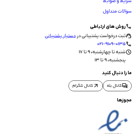
شرایط و ضوابط
سوالات متداول
روش های ارتباطی
call
ثبت درخواست پشتیبانی در
دستیار پشتیبانی
support_agent
021-9109-0135
call
شنبه تا چهارشنبه، 9 تا 17
schedule
پنجشنبه، 9 تا 13
ما را دنبال کنید
arrow_outward
forum
کانال بله
کانال تلگرام
مجوزها