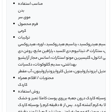
مناسب استفاده
بدن
موی سر
فرم محصول
کرمی
ترکیبات
، کلسیم هیدروکسید، پتاسیم هیدروکسید، اوره، هیدروکسی
اتیل سلولز، ستئاریل الکل، ستئارات 2، تیتانیوم دی اکسید، پارافین مایع، روغن دی
سی اتانول، گلیسیرین مونو استئارات، اسانس مجاز آرایشیو
بهداشتی، سدیم گللوکونات، دکسپانت
ل، متیل ایزوتیازولینون، متیل کلروایزوتیازولینون، آب مقطر
محتویات / اقلام همراه
کاردک
روش استفاده
را به وسیله کاردک درون جعبه برروی پوست کاملا تمیز و خشک
قرار دهید که ریشه مو کاملا به کرم آغشته گردد. پس از 5 دقیقه کرم را بوسیله کاردک
ه و در صورتیکه مو ها به راحتی جدا نشد کرم را تا چند دقیقه