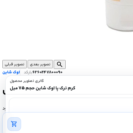
search
تصویر بعدی
تصویر قبلی
6260247800090
بارکد
اوک شاین
گالری تصاویر محصول
م ترک پا اوک شاین حجم 75 میل
کرم ترک پا اوک شاین حجم 75 میل
ناموجود
shopping_cart