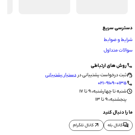
دسترسی سریع
شرایط و ضوابط
سوالات متداول
روش های ارتباطی
call
ثبت درخواست پشتیبانی در
دستیار پشتیبانی
support_agent
021-9109-0135
call
شنبه تا چهارشنبه، 9 تا 17
schedule
پنجشنبه، 9 تا 13
ما را دنبال کنید
arrow_outward
forum
کانال بله
کانال تلگرام