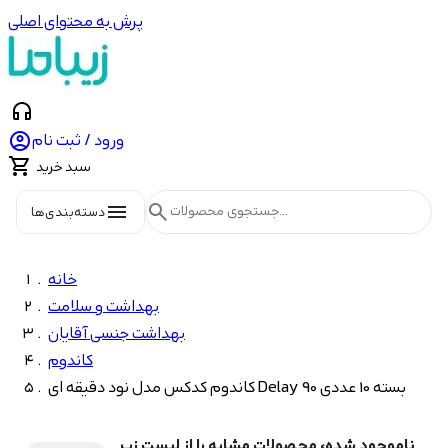
پرش به محتوای اصلی
headphones

ورود / ثبت نام

سبد خرید
menu
search
دسته‌بندی‌ها
خانه
بهداشت و سلامت
بهداشت جنسی آقایان
کاندوم
کاندوم کدکس مدل نود دقیقه ای Delay 90 بسته 10 عددی
ناموجود شده، محصولات مشابه را از لیست زیر