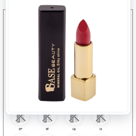
کد
: انتخاب کنید
01
02
03
04
05
06
07
08
09
10
11
12
13
14
15
16