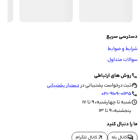
دسترسی سریع
شرایط و ضوابط
سوالات متداول
روش های ارتباطی
call
ثبت درخواست پشتیبانی در
دستیار پشتیبانی
support_agent
021-9109-0135
call
شنبه تا چهارشنبه، 9 تا 17
schedule
پنجشنبه، 9 تا 13
ما را دنبال کنید
arrow_outward
forum
کانال بله
کانال تلگرام