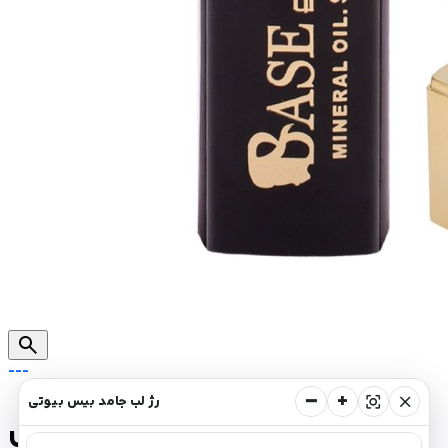
search
---
−
+
center_focus_strong
close
رژ لب جامد بیس بیوتی
رژ لب جامد بیس بیوتی