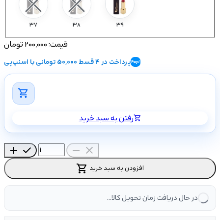
37
38
39
قیمت:
200,000 تومان
پرداخت در 4 قسط 50,000 تومانی با اسنپ‌پی
shopping_cart
رفتن به سبد خرید
shopping_cart
add
check
remove
close
shopping_cart
افزودن به سبد خرید
در حال دریافت زمان تحویل کالا...