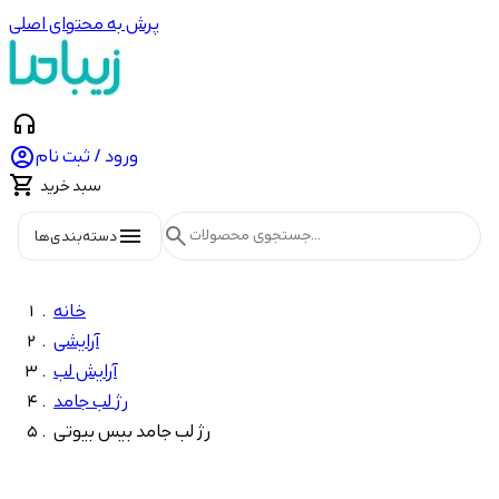
پرش به محتوای اصلی
headphones

ورود / ثبت نام

سبد خرید
menu
search
دسته‌بندی‌ها
خانه
آرایشی
آرایش لب
رژ لب جامد
رژ لب جامد بیس بیوتی