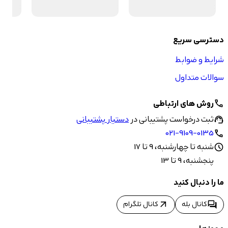
دسترسی سریع
شرایط و ضوابط
سوالات متداول
روش های ارتباطی
call
ثبت درخواست پشتیبانی در
دستیار پشتیبانی
support_agent
021-9109-0135
call
شنبه تا چهارشنبه، 9 تا 17
schedule
پنجشنبه، 9 تا 13
ما را دنبال کنید
arrow_outward
forum
کانال بله
کانال تلگرام