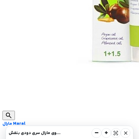
search
مارال Maral
−
+
center_focus_strong
close
رنگ موی مارال سری دودی بنفش