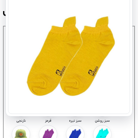
لبه دار پاتریس
رنگ
: انتخاب کنید
قهوه‌ای
خردلی
سفید
مشکی
زرد
خاکستری
فیلی
نوک مدادی
سبز روشن
سبز تیره
قرمز
نارنجی