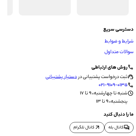
دسترسی سریع
شرایط و ضوابط
سوالات متداول
روش های ارتباطی
call
ثبت درخواست پشتیبانی در
دستیار پشتیبانی
support_agent
021-9109-0135
call
شنبه تا چهارشنبه، 9 تا 17
schedule
پنجشنبه، 9 تا 13
ما را دنبال کنید
arrow_outward
forum
کانال بله
کانال تلگرام