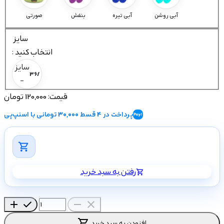
آبی روشن
آبی تیره
بنفش
صورتی
سایز
: انتخاب کنید
سایز
36/42
-
قیمت:
120,000 تومان
پرداخت در 4 قسط 30,000 تومانی با اسنپ‌پی
shopping_cart
رفتن به سبد خرید
shopping_cart
add
check
remove
close
shopping_cart
افزودن به سبد خرید