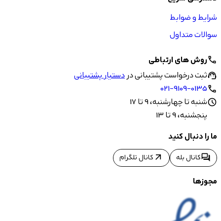
شرایط و ضوابط
سوالات متداول
روش های ارتباطی
call
ثبت درخواست پشتیبانی در
دستیار پشتیبانی
support_agent
021-9109-0135
call
شنبه تا چهارشنبه، 9 تا 17
schedule
پنجشنبه، 9 تا 13
ما را دنبال کنید
arrow_outward
forum
کانال بله
کانال تلگرام
مجوزها