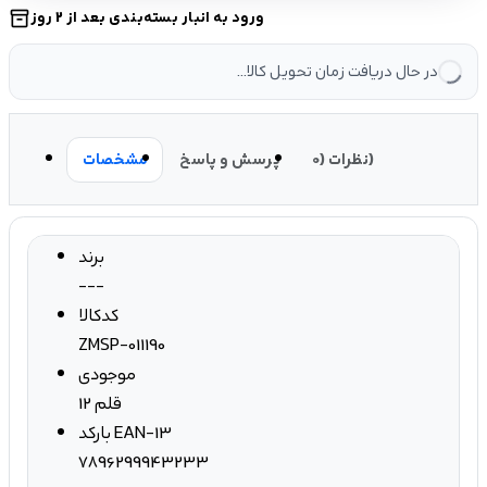
ورود به انبار بسته‌بندی بعد از 2 روز
inventory_2
در حال دریافت زمان تحویل کالا...
نظرات (0)
پرسش و پاسخ
مشخصات
برند
---
کدکالا
ZMSP-011190
موجودی
12 قلم
بارکد EAN-13
7896299943233