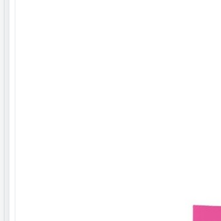
ممکن است باعث خشکی و شکنندگی موها شود.
روش استفاده از پودر دکلره رنگی آوایی:
موها را به صورت خشک و تمیز آماده کنید.
مخلوط را به مدت 15 تا 20 دقیقه روی موها قرار دهید.
موها را خشک کنید و از رنگ جدید خود لذت ببرید.
برند
آوایی Awaii