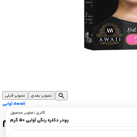
search
تصویر بعدی
تصویر قبلی
آوایی Awaii
گالری تصاویر محصول
پودر دکلره رنگی آوایی 50 گرم
پودر دکلره رنگی آوایی 50 گرم