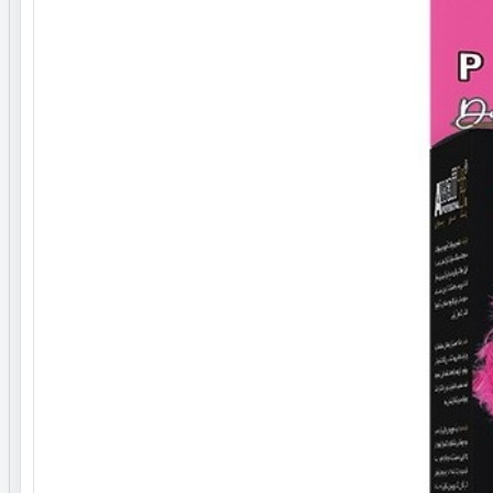
کدکالا
ZMP-101031-000013
موجودی
2 قلم
کشور مبدا برند
ایران
بارکد
2162311160220037
پروانه بهداشتی / پروانه ساخت
12/12134
نوع محفظه نگه دارنده
کاسه ای
جنسیت
خانم ها
مقدار
50 گرم
کارکرد برای مو