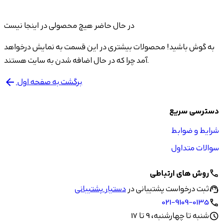
در حال حاضر هیچ محصولی در اینجا نیست
به گوش باشید! محصولات بیشتری در این قسمت به نمایش درخواهد
آمد چرا که در حال اضافه شدن به سایت هستند.
برگشت به صفحه اول
arrow_back
دسترسی سریع
شرایط و ضوابط
سوالات متداول
روش های ارتباطی
call
ثبت درخواست پشتیبانی در
دستیار پشتیبانی
support_agent
021-9109-0135
call
شنبه تا چهارشنبه، 9 تا 17
schedule