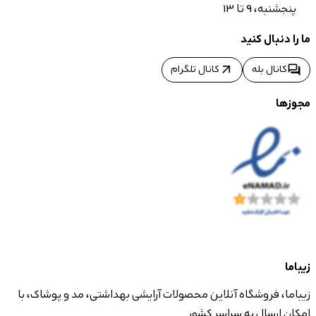
پنجشنبه، 9 تا 13
ما را دنبال کنید
arrow_outward
forum
کانال بله
کانال تلگرام
مجوزها
زیباما
زیباما، فروشگاه آنلاین محصولات آرایشی بهداشتی، مد و پوشاک، با
امکان ارسال به سراسر کشور