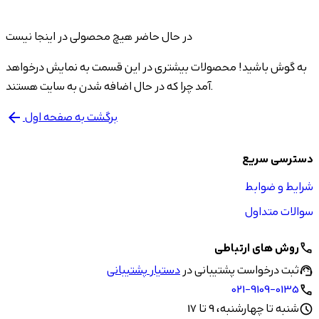
در حال حاضر هیچ محصولی در اینجا نیست
به گوش باشید! محصولات بیشتری در این قسمت به نمایش درخواهد
آمد چرا که در حال اضافه شدن به سایت هستند.
برگشت به صفحه اول
arrow_back
دسترسی سریع
شرایط و ضوابط
سوالات متداول
روش های ارتباطی
call
ثبت درخواست پشتیبانی در
دستیار پشتیبانی
support_agent
021-9109-0135
call
شنبه تا چهارشنبه، 9 تا 17
schedule