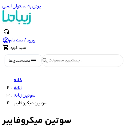
پرش به محتوای اصلی
headphones

ورود / ثبت نام

سبد خرید
menu
search
دسته‌بندی‌ها
خانه
زنانه
سوتین زنانه
سوتین میکروفایبر
سوتین میکروفایبر