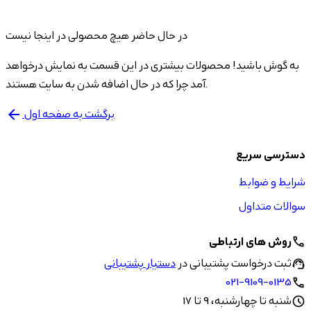
در حال حاضر هیچ محصولی در اینجا نیست
به گوش باشید! محصولات بیشتری در این قسمت به نمایش درخواهد
آمد چرا که در حال اضافه شدن به سایت هستند.
برگشت به صفحه اول
arrow_back
دسترسی سریع
شرایط و ضوابط
سوالات متداول
روش های ارتباطی
call
ثبت درخواست پشتیبانی در
دستیار پشتیبانی
support_agent
021-9109-0135
call
شنبه تا چهارشنبه، 9 تا 17
schedule