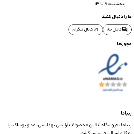
پنجشنبه، 9 تا 13
ما را دنبال کنید
arrow_outward
forum
کانال بله
کانال تلگرام
مجوزها
زیباما
زیباما، فروشگاه آنلاین محصولات آرایشی بهداشتی، مد و پوشاک، با
امکان ارسال به سراسر کشور