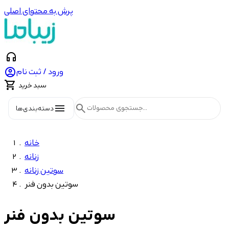
پرش به محتوای اصلی
headphones

ورود / ثبت نام

سبد خرید
menu
search
دسته‌بندی‌ها
خانه
زنانه
سوتین زنانه
سوتین بدون فنر
سوتین بدون فنر