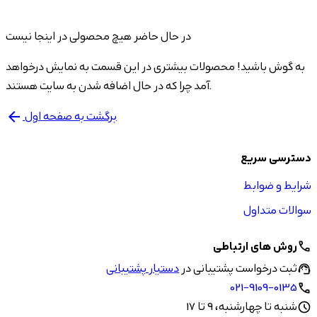
در حال حاضر هیچ محصولی در اینجا نیست
به گوش باشید! محصولات بیشتری در این قسمت به نمایش درخواهد
آمد چرا که در حال اضافه شدن به سایت هستند.
برگشت به صفحه اول
arrow_back
دسترسی سریع
شرایط و ضوابط
سوالات متداول
روش های ارتباطی
call
ثبت درخواست پشتیبانی در
دستیار پشتیبانی
support_agent
021-9109-0135
call
شنبه تا چهارشنبه، 9 تا 17
schedule