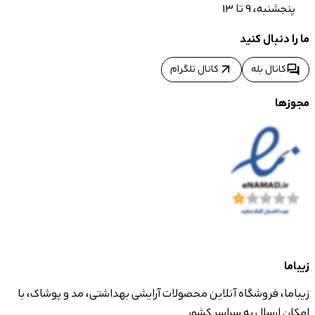
پنجشنبه، 9 تا 13
ما را دنبال کنید
arrow_outward
forum
کانال بله
کانال تلگرام
مجوزها
زیباما
زیباما، فروشگاه آنلاین محصولات آرایشی بهداشتی، مد و پوشاک، با
امکان ارسال به سراسر کشور