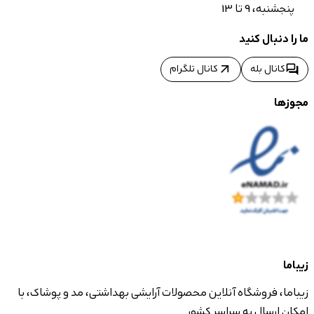
پنجشنبه، 9 تا 13
ما را دنبال کنید
arrow_outward
forum
کانال بله
کانال تلگرام
مجوزها
زیباما
زیباما، فروشگاه آنلاین محصولات آرایشی بهداشتی، مد و پوشاک، با
امکان ارسال به سراسر کشور