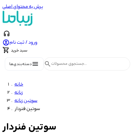
پرش به محتوای اصلی
headphones

ورود / ثبت نام

سبد خرید
menu
search
دسته‌بندی‌ها
خانه
زنانه
سوتین زنانه
سوتین فنردار
سوتین فنردار