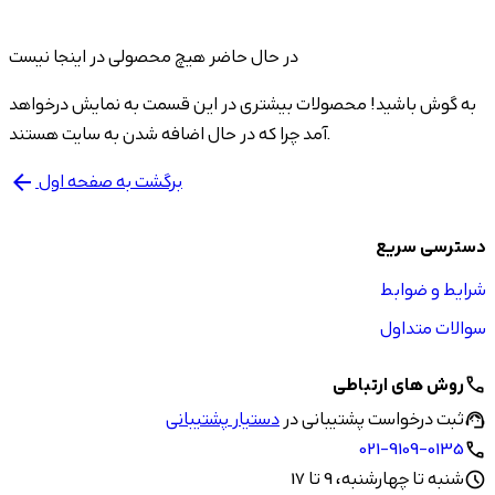
در حال حاضر هیچ محصولی در اینجا نیست
به گوش باشید! محصولات بیشتری در این قسمت به نمایش درخواهد
آمد چرا که در حال اضافه شدن به سایت هستند.
برگشت به صفحه اول
arrow_back
دسترسی سریع
شرایط و ضوابط
سوالات متداول
روش های ارتباطی
call
ثبت درخواست پشتیبانی در
دستیار پشتیبانی
support_agent
021-9109-0135
call
شنبه تا چهارشنبه، 9 تا 17
schedule