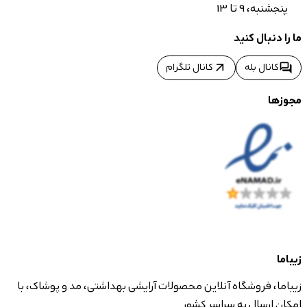
پنجشنبه، 9 تا 13
ما را دنبال کنید
arrow_outward
forum
کانال بله
کانال تلگرام
مجوزها
زیباما
زیباما، فروشگاه آنلاین محصولات آرایشی بهداشتی، مد و پوشاک، با
امکان ارسال به سراسر کشور