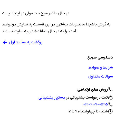
در حال حاضر هیچ محصولی در اینجا نیست
به گوش باشید! محصولات بیشتری در این قسمت به نمایش درخواهد
آمد چرا که در حال اضافه شدن به سایت هستند.
برگشت به صفحه اول
arrow_back
دسترسی سریع
شرایط و ضوابط
سوالات متداول
روش های ارتباطی
call
ثبت درخواست پشتیبانی در
دستیار پشتیبانی
support_agent
021-9109-0135
call
شنبه تا چهارشنبه، 9 تا 17
schedule