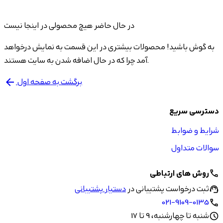
در حال حاضر هیچ محصولی در اینجا نیست
به گوش باشید! محصولات بیشتری در این قسمت به نمایش درخواهد
آمد چرا که در حال اضافه شدن به سایت هستند.
برگشت به صفحه اول
arrow_back
دسترسی سریع
شرایط و ضوابط
سوالات متداول
روش های ارتباطی
call
ثبت درخواست پشتیبانی در
دستیار پشتیبانی
support_agent
021-9109-0135
call
شنبه تا چهارشنبه، 9 تا 17
schedule