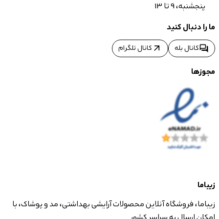
پنجشنبه، 9 تا 13
ما را دنبال کنید
arrow_outward
forum
کانال بله
کانال تلگرام
مجوزها
زیباما
زیباما، فروشگاه آنلاین محصولات آرایشی بهداشتی، مد و پوشاک، با
امکان ارسال به سراسر کشور