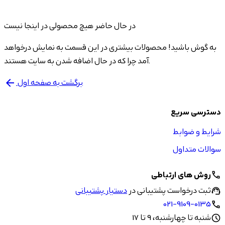
در حال حاضر هیچ محصولی در اینجا نیست
به گوش باشید! محصولات بیشتری در این قسمت به نمایش درخواهد
آمد چرا که در حال اضافه شدن به سایت هستند.
برگشت به صفحه اول
arrow_back
دسترسی سریع
شرایط و ضوابط
سوالات متداول
روش های ارتباطی
call
ثبت درخواست پشتیبانی در
دستیار پشتیبانی
support_agent
021-9109-0135
call
شنبه تا چهارشنبه، 9 تا 17
schedule