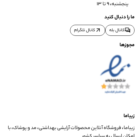
پنجشنبه، 9 تا 13
ما را دنبال کنید
arrow_outward
forum
کانال بله
کانال تلگرام
مجوزها
زیباما
زیباما، فروشگاه آنلاین محصولات آرایشی بهداشتی، مد و پوشاک، با
امکان ارسال به سراسر کشور