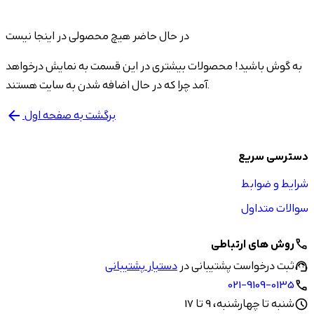
در حال حاضر هیچ محصولی در اینجا نیست
به گوش باشید! محصولات بیشتری در این قسمت به نمایش درخواهد
آمد چرا که در حال اضافه شدن به سایت هستند.
برگشت به صفحه اول
arrow_back
دسترسی سریع
شرایط و ضوابط
سوالات متداول
روش های ارتباطی
call
ثبت درخواست پشتیبانی در
دستیار پشتیبانی
support_agent
021-9109-0135
call
شنبه تا چهارشنبه، 9 تا 17
schedule