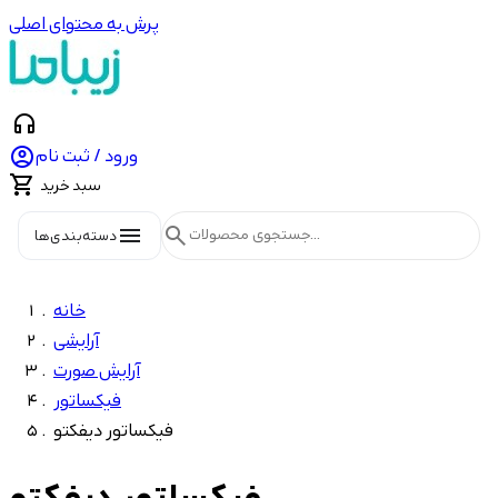
پرش به محتوای اصلی
headphones

ورود / ثبت نام

سبد خرید
menu
search
دسته‌بندی‌ها
خانه
آرایشی
آرایش صورت
فیکساتور
فیکساتور دیفکتو