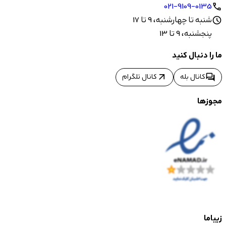
021-9109-0135
call
شنبه تا چهارشنبه، 9 تا 17
schedule
پنجشنبه، 9 تا 13
ما را دنبال کنید
arrow_outward
forum
کانال بله
کانال تلگرام
مجوزها
زیباما