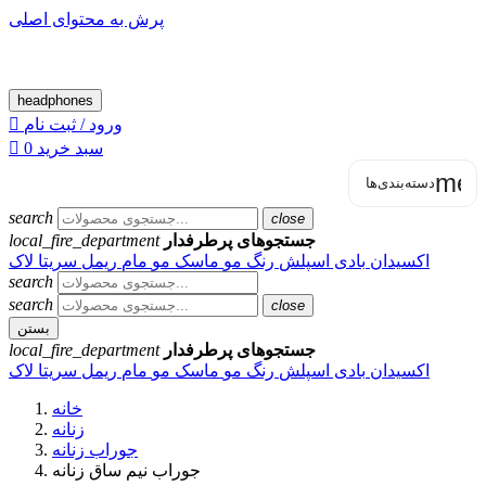
پرش به محتوای اصلی
headphones
ورود / ثبت نام

سبد خرید
0

men
دسته‌بندی‌ها
search
close
جستجوهای پرطرفدار
local_fire_department
اکسیدان
بادی اسپلش
رنگ مو
ماسک مو
مام
ریمل
سریتا
لاک
search
search
close
بستن
جستجوهای پرطرفدار
local_fire_department
اکسیدان
بادی اسپلش
رنگ مو
ماسک مو
مام
ریمل
سریتا
لاک
خانه
زنانه
جوراب زنانه
جوراب نیم ساق زنانه