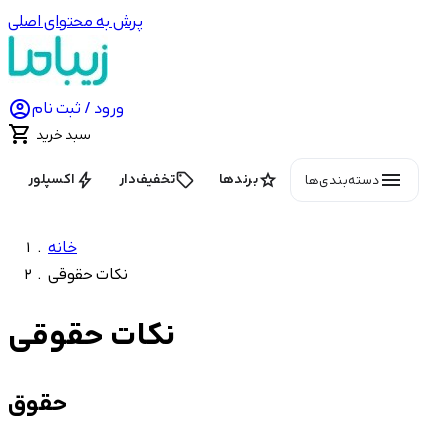
پرش به محتوای اصلی

ورود / ثبت نام

سبد خرید
menu
bolt
local_offer
star
برندها
تخفیف‌دار
اکسپلور
دسته‌بندی‌ها
خانه
نکات حقوقی
نکات حقوقی
حقوق