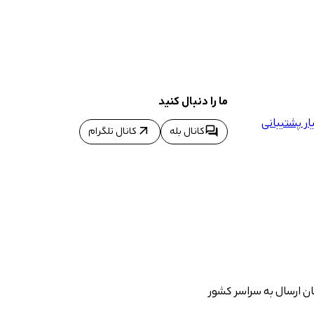
ما را دنبال کنید
ر پشتیبانی
arrow_outward
forum
کانال بله
کانال تلگرام
ان ارسال به سراسر کشور