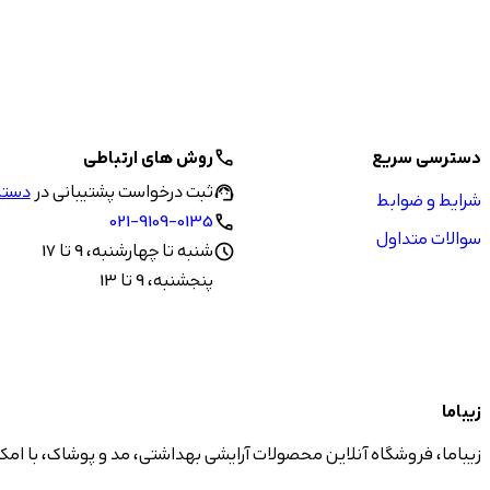
دسترسی سریع
روش های ارتباطی
call
ثبت درخواست پشتیبانی در
دستیا
support_agent
شرایط و ضوابط
021-9109-0135
call
سوالات متداول
شنبه تا چهارشنبه، 9 تا 17
schedule
پنجشنبه، 9 تا 13
زیباما
زیباما، فروشگاه آنلاین محصولات آرایشی بهداشتی، مد و پوشاک، با امک