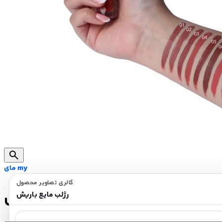
search
مای my
گالری تصاویر محصول
رژلب مایع باریش
رژلب مایع باریش