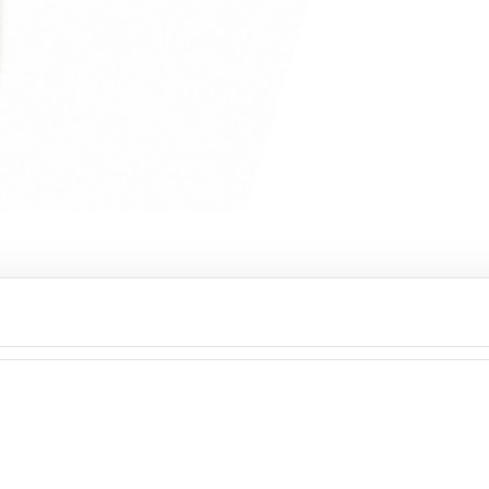
مداد چش