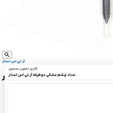
search
آر تی اس استار
گالری تصاویر محصول
م مشکی دوطرفه آر تی اس استار
مداد چشم مشکی دوطرفه آر تی اس استار
مقاوم در برابر آب
خطی صاف، یکدست و زیبا روی پوست بجا می گذارد