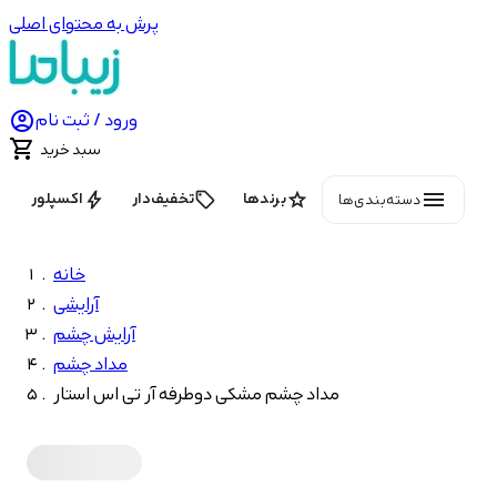
پرش به محتوای اصلی

ورود / ثبت نام

سبد خرید
menu
bolt
local_offer
star
برندها
تخفیف‌دار
اکسپلور
دسته‌بندی‌ها
خانه
آرایشی
آرایش چشم
مداد چشم
مداد چشم مشکی دوطرفه آر تی اس استار