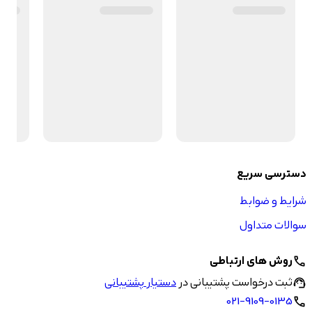
دسترسی سریع
شرایط و ضوابط
سوالات متداول
روش های ارتباطی
call
ثبت درخواست پشتیبانی در
دستیار پشتیبانی
support_agent
021-9109-0135
call