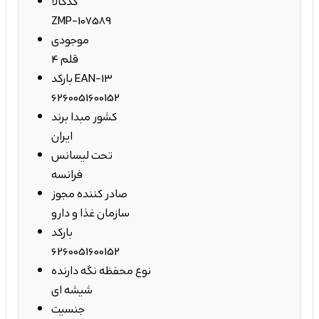
کدکالا
ZMP-107589
موجودی
4 قلم
بارکد EAN-13
6260051600152
کشور مبدا برند
ایران
تحت لیسانس
فرانسه
صادر کننده مجوز
سازمان غذا و دارو
بارکد
6260051600152
نوع محفظه نگه دارنده
شیشه ای
جنسیت