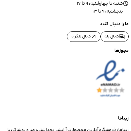
شنبه تا چهارشنبه، 9 تا 17
schedule
پنجشنبه، 9 تا 13
ما را دنبال کنید
arrow_outward
forum
کانال بله
کانال تلگرام
مجوزها
زیباما
زیباما، فروشگاه آنلاین محصولات آرایشی بهداشتی، مد و پوشاک، با