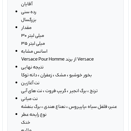
آقایان
رده سنی
بزرگسال
مقدار
30 میلی لیتر
35 میلی لیتر
اسانس مشابه
Versace Pour Homme از برند Versace
نتیجه نهایی
بخور خوشبو ، مشک ، زعفران ، دانه توکا
نت آغازین
ترنج ، برگ انجیر ، گریپ فروت ، نت های آبی
نت میانی
عنبر، فلفل سیاه ،پاپیروس ، نعناع هندی ، برگ بنفشه
نوع رایحه عطر
خنک
ملایم