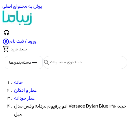
پرش به محتوای اصلی
headphones

ورود / ثبت نام

سبد خرید
menu
search
دسته‌بندی‌ها
خانه
عطر و ادکلن
عطر مردانه
ادو پرفیوم مردانه وکس مدل Versace Dylan Blue حجم 35
میل