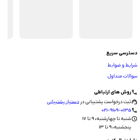
دسترسی سریع
شرایط و ضوابط
سوالات متداول
روش های ارتباطی
call
ثبت درخواست پشتیبانی در
دستیار پشتیبانی
support_agent
021-9109-0135
call
شنبه تا چهارشنبه، 9 تا 17
schedule
پنجشنبه، 9 تا 13