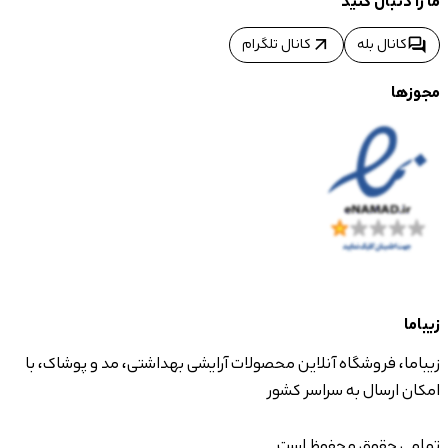
ما را دنبال کنید
arrow_outward
forum
کانال بله
کانال تلگرام
مجوزها
زیباما
زیباما، فروشگاه آنلاین محصولات آرایشی بهداشتی، مد و پوشاک، با
امکان ارسال به سراسر کشور
تمامی حقوق محفوظ است.