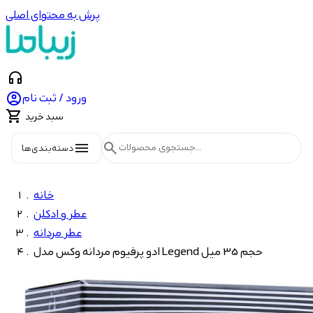
پرش به محتوای اصلی
headphones

ورود / ثبت نام

سبد خرید
menu
search
دسته‌بندی‌ها
خانه
عطر و ادکلن
عطر مردانه
ادو پرفیوم مردانه وکس مدل Legend حجم 35 میل