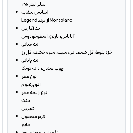
35 میلی لیتر
اسانس مشابه
Legend از برند Montblanc
نت آغازین
آناناس، نارنج، اسطوخودوس
نت میانی
خزه بلوط، گل شمعدانی، سیب، میوه خشک، گل رز
نت پایانی
چوب صندل، دانه تونکا
نوع عطر
ادوپرفیوم
نوع رایحه عطر
خنک
شیرین
فرم محصول
مایع
نگهداری و هشدارها