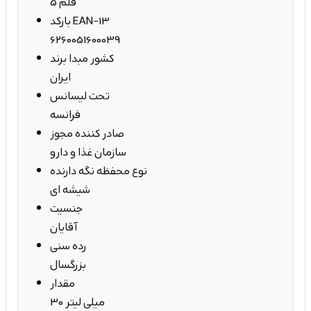
5 قلم
بارکد EAN-13
6260051600039
کشور مبدا برند
ایران
تحت لیسانس
فرانسه
صادر کننده مجوز
سازمان غذا و دارو
نوع محفظه نگه دارنده
شیشه ای
جنسیت
آقایان
رده سنی
بزرگسال
مقدار
30 میلی لیتر