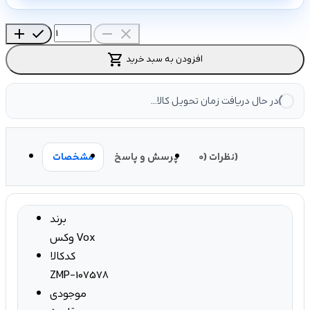
add
check
remove
close
shopping_cart
افزودن به سبد خرید
در حال دریافت زمان تحویل کالا...
نظرات (0)
پرسش و پاسخ
مشخصات
برند
وکس Vox
کدکالا
ZMP-107578
موجودی