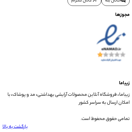
arrow_outward
forum
کانال بله
کانال تلگرام
مجوزها
زیباما
زیباما، فروشگاه آنلاین محصولات آرایشی بهداشتی، مد و پوشاک، با
امکان ارسال به سراسر کشور
تمامی حقوق محفوظ است.
بازگشت به بالا