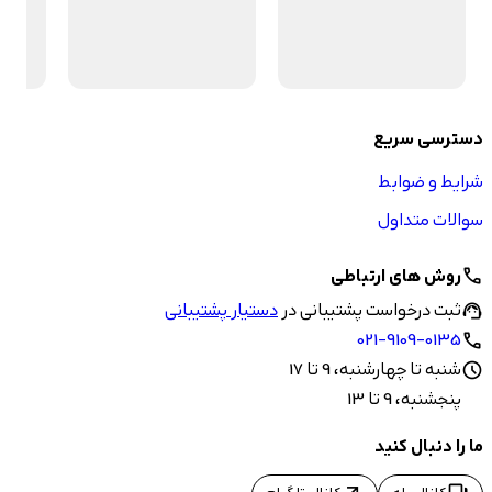
دسترسی سریع
شرایط و ضوابط
سوالات متداول
روش های ارتباطی
call
ثبت درخواست پشتیبانی در
دستیار پشتیبانی
support_agent
021-9109-0135
call
شنبه تا چهارشنبه، 9 تا 17
schedule
پنجشنبه، 9 تا 13
ما را دنبال کنید