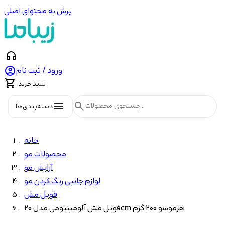
پرش به محتوای اصلی
headphones

ورود / ثبت نام

سبد خرید
menu
search
دسته‌بندی‌ها
خانه
محصولات مو
آرایش مو
لوازم جانبی رنگ کردن مو
فویل مش
فویل مش آلومینیومی مدل 20cm هرموسو 200 گرم