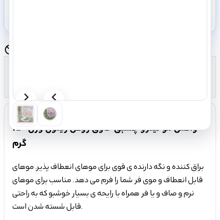
رفتن به سبد خرید
shopping_cart
این محصول دیگر موجود نیست.
block
نظرات (0)
پرسش و پاسخ
مشخصات
توضیحات
تصویر
تصویر
بعدی
قبلی
واکس مو نیترو چسبی حاوی روغن زیتون وزن 150
گرم
براق کننده و نگه دارنده ی قوی برای موهای انعطاف پذیر. موهای
قابل انعطاف و موی فر شما را فرم می دهد. مناسب برای موهای
نرم و صاف و یا فر همراه با رایحه ی بسیار خوشبو که به راحتی
قابل شسته شدن است.