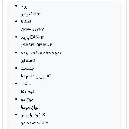
برند
نیترو Nitro
کدکالا
ZMP-100727
بارکد EAN-13
6958239351162
نوع محفظه نگه دارنده
کاسه ای
جنسیت
آقایان و خانم ها
مقدار
150 گرم
نوع مو
انواع موها
کارکرد برای مو
حالت دهنده مو