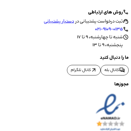
روش های ارتباطی
call
ثبت درخواست پشتیبانی در
دستیار پشتیبانی
support_agent
021-9109-0135
call
شنبه تا چهارشنبه، 9 تا 17
schedule
پنجشنبه، 9 تا 13
ما را دنبال کنید
arrow_outward
forum
کانال بله
کانال تلگرام
مجوزها