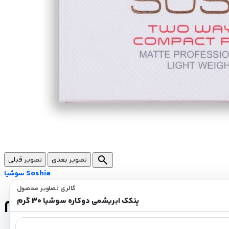
search
تصویر بعدی
تصویر قبلی
سوشیا Soshia
گالری تصاویر محصول
ابریشمی دوکاره سوشیا 30 گرم
پنکک ابریشمی دوکاره سوشیا 30 گرم