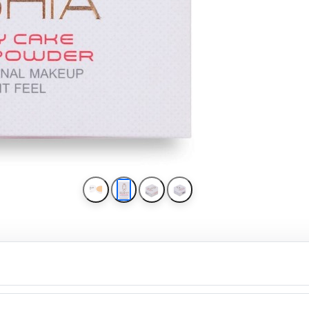
پنکک 