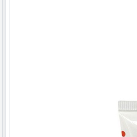
کودکان
رده سنی
کودکان
مقدار
75 میلی لیتر
نوع پوست
انواع پوست ها
SPF
SPF50
کارکرد برای پوست
ضدآفتاب
مناسب استفاده
صورت
رنگ ضدآفتاب
بی‌رنگ
نوع مصرف
روزانه