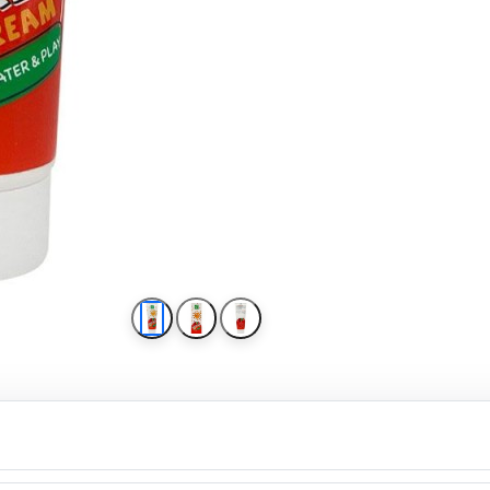
کرم ضد آفتاب کودک مای SPF50 حجم 75 میل