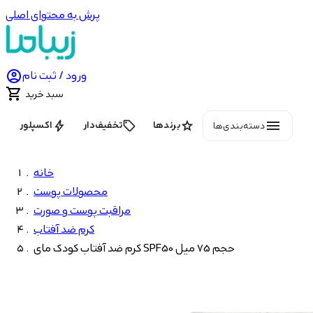
پرش به محتوای اصلی

ورود / ثبت نام

سبد خرید
menu
bolt
local_offer
star
برندها
تخفیف‌دار
اکسپلور
دسته‌بندی‌ها
خانه
محصولات پوست
مراقبت پوست و صورت
کرم ضد آفتاب
کرم ضد آفتاب کودک مای SPF50 حجم 75 میل