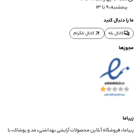
پنجشنبه، 9 تا 13
ما را دنبال کنید
arrow_outward
forum
کانال بله
کانال تلگرام
مجوزها
زیباما
زیباما، فروشگاه آنلاین محصولات آرایشی بهداشتی، مد و پوشاک، با