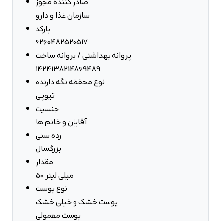
صادر کننده مجوز
سازمان غذا و دارو
بارکد
6260482520517
پروانه بهداشتی / پروانه ساخت
1424138214869489
نوع محفظه نگه دارنده
تیوپی
جنسیت
آقایان و خانم ها
رده سنی
بزرگسال
مقدار
50 میلی لیتر
نوع پوست
پوست خشک و خیلی خشک
پوست معمولی