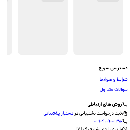
دسترسی سریع
شرایط و ضوابط
سوالات متداول
روش های ارتباطی
call
ثبت درخواست پشتیبانی در
دستیار پشتیبانی
support_agent
021-9109-0135
call
شنبه تا چهارشنبه، 9 تا 17
schedule