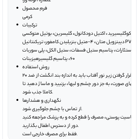
فرم محصول
کرمی
ترکیبات
 کوکوگلیسیرید، اکتیل دودکانول، گلیسرین، بوتیل متوکسی
دیبنزویل متان، 4-متیل بنزیلیدن کامفور، تریکنتانیل PVP، تیتانیم دی اکسید،
یل استئارات، پتاسیم ستیل فسفات، ستیل الکل، پلی سوربات
60، پتاسیم گلیسیرهیزینات
روش استفاده
20 تا 30 دقیقه قبل از قرار گرفتن زیر نور آفتاب باید به اندازه بند انگشت از ضد
سمتهای صورت، به جز دور چشم و لبها، بزنیید و ماساژ دهید تا
کاملا جذب شود.
نگهداری و هشدارها
از تماس با چشم جلوگیری شود.
دور از دسترس اطفال بگذارید.
فقط برای مصرف خارجی است.