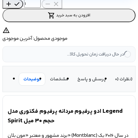
add
check
remove
close
shopping_cart
افزودن به سبد خرید
warning
موجودی محصول:
آخرین موجودی
در حال دریافت زمان تحویل کالا...
نظرات (0)
پرسش و پاسخ
مشخصات
توضیحات
ادو پرفیوم مردانه پرفیوم فکتوری مدل Legend
Spirit حجم 30 میل
برند مشهور و معتبر «مون بلان» (Montblanc) در سال 2016 یک