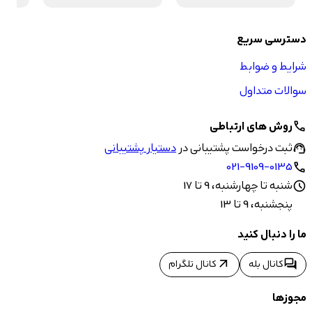
دسترسی سریع
شرایط و ضوابط
سوالات متداول
روش های ارتباطی
call
ثبت درخواست پشتیبانی در
دستیار پشتیبانی
support_agent
021-9109-0135
call
شنبه تا چهارشنبه، 9 تا 17
schedule
پنجشنبه، 9 تا 13
ما را دنبال کنید
arrow_outward
forum
کانال بله
کانال تلگرام
مجوزها