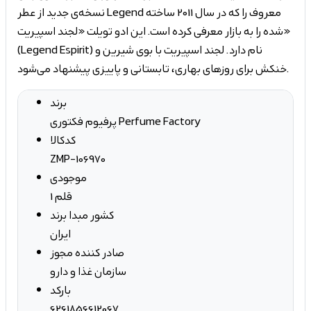
نسخه‌ی جدید از عطر Legend معروف را که در سال 2011 ساخته
شده را به بازار معرفی کرده است. این ادو تویلت «لجند اسپیریت»
(Legend Espirit) نام دارد. لجند اسپیریت با بوی شیرین و
خنکش برای روزهای بهاری، تابستانی و پاییزی پیشنهاد می‌شود.
برند
پرفیوم فکتوری Perfume Factory
کدکالا
ZMP-106970
موجودی
1 قلم
کشور مبدا برند
ایران
صادر کننده مجوز
سازمان غذا و دارو
بارکد
6261856612067