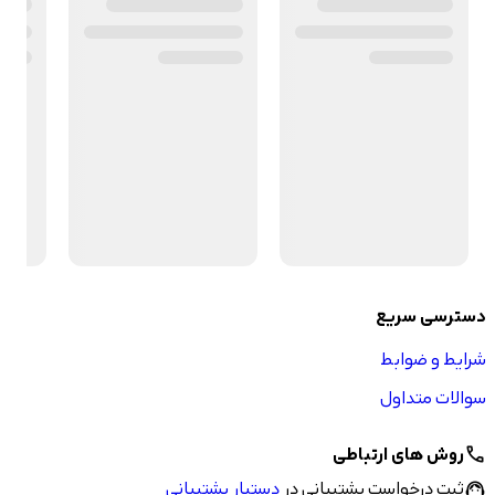
دسترسی سریع
شرایط و ضوابط
سوالات متداول
روش های ارتباطی
call
ثبت درخواست پشتیبانی در
دستیار پشتیبانی
support_agent