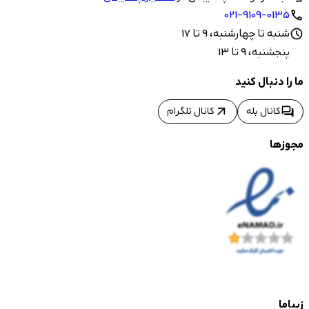
021-9109-0135
call
شنبه تا چهارشنبه، 9 تا 17
schedule
پنجشنبه، 9 تا 13
ما را دنبال کنید
arrow_outward
forum
کانال بله
کانال تلگرام
مجوزها
زیباما