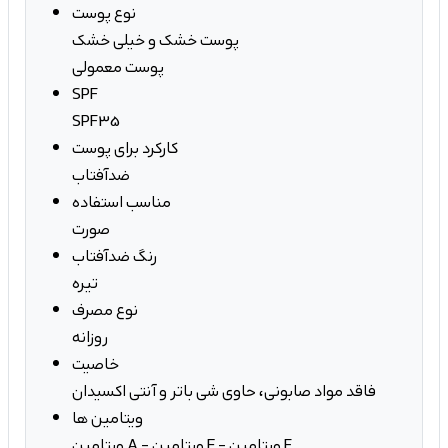
نوع پوست
پوست خشک و خیلی خشک
پوست معمولی
SPF
SPF35
کارکرد برای پوست
ضدآفتاب
مناسب استفاده
صورت
رنگ ضدآفتاب
تیره
نوع مصرف
روزانه
خاصیت
فاقد مواد صابونی، حاوی شی باتر و آنتی اکسیدان
ویتامین ها
ویتامین A - ویتامین E - ویتامین F