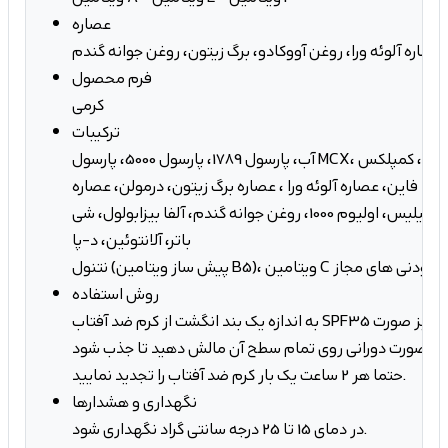
عصاره
عصاره آلوئه ورا، روغن آووکادو، برگ زیتون، روغن جوانه گندم
فرم محصول
کرمی
ترکیبات
آب، پارسول 1789، پارسول 5000، پارسول MCX، روغن آووکادو، لاکتیل، کمپلکس
لترا فاین، عصاره آلوئه ورا ، عصاره برگ زیتون، درمولن، عصاره
گیاه چای سبز و کریزانتیلیس، اولیوم 1000، روغن جوانه گندم، آلفا بیزابولول، شی
باتر، آلانتوئین، د-پا
، ویتامین C پایدار، سایر افزودنی های مجاز
روش استفاده
به اندازه یک بند انگشت از کرم ضد آفتاب SPF35 دکتر ژیلا را روی پوست تمیز صورت
حتما هر 2 ساعت یک بار کرم ضد آفتاب را تجدید نمایید.
نگهداری و هشدارها
در دمای 15 تا 25 درجه سانتی گراد نگهداری شود.