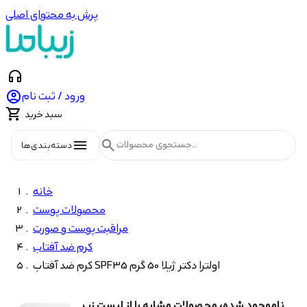
پرش به محتوای اصلی
headphones

ورود / ثبت نام

سبد خرید
menu
search
دسته‌بندی‌ها
خانه
محصولات پوست
مراقبت پوست و صورت
کرم ضد آفتاب
کرم ضد آفتاب SPF35 اولترا دکتر ژیلا 50 گرم
ناموجود شده، محصولات مشابه را از لیست زیر