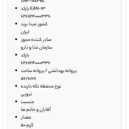
ZMP-100695
بارکد EAN-13
6261124000336
کشور مبدا برند
ایران
صادر کننده مجوز
سازمان غذا و دارو
بارکد
6261124000336
پروانه بهداشتی / پروانه ساخت
56/10611
نوع محفظه نگه دارنده
تیوپی
جنسیت
آقایان و خانم ها
مقدار
50 گرم