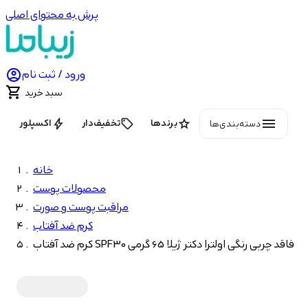
پرش به محتوای اصلی

ورود / ثبت نام

سبد خرید
menu
bolt
local_offer
star
برندها
تخفیف‌دار
اکسپلور
دسته‌بندی‌ها
خانه
محصولات پوست
مراقبت پوست و صورت
کرم ضد آفتاب
کرم ضد آفتاب SPF30 فاقد چربی رنگی اولترا دکتر ژیلا 65 گرمی