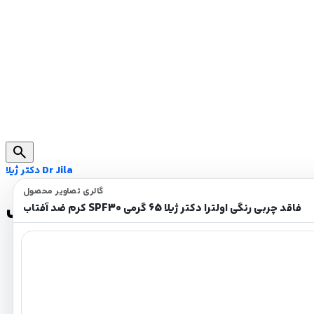
search
دکتر ژیلا Dr Jila
گالری تصاویر محصول
گرمی
کرم ضد آفتاب SPF30 فاقد چربی رنگی اولترا دکتر ژیلا 65 گرمی
مرطوب کننده
ضد التهاب و التیام بخش
پیشگیری از چین و چروک