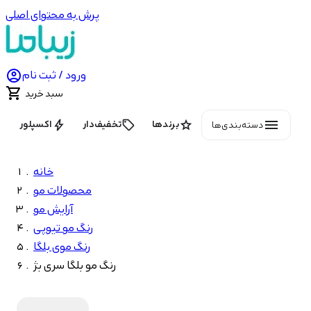
پرش به محتوای اصلی

ورود / ثبت نام

سبد خرید
menu
bolt
local_offer
star
برندها
تخفیف‌دار
اکسپلور
دسته‌بندی‌ها
خانه
محصولات مو
آرایش مو
رنگ مو تیوپی
رنگ موی بلگا
رنگ مو بلگا سری بژ