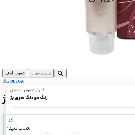
search
تصویر بعدی
تصویر قبلی
بلگا BELGA
گالری تصاویر محصول
رنگ مو بلگا سری بژ
رنگ مو بلگا سری بژ
کد
: انتخاب کنید