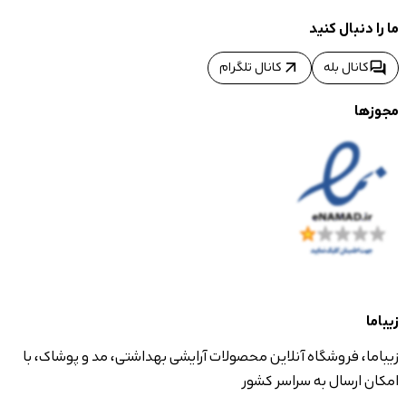
ما را دنبال کنید
arrow_outward
forum
کانال بله
کانال تلگرام
مجوزها
زیباما
زیباما، فروشگاه آنلاین محصولات آرایشی بهداشتی، مد و پوشاک، با
امکان ارسال به سراسر کشور