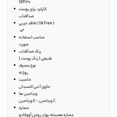
SPF30
کارکرد برای پوست
ضدآفتاب
فاقد چربی ( Oil Free )
check
مناسب استفاده
صورت
رنگ ضدآفتاب
طبیعی ( رنگ پوست )
نوع مصرف
روزانه
خاصیت
حاوی آنتی اکسیدان
ویتامین ها
ویتامین E - ویتامین C
عصاره
عصاره همیشه بهار، روغن آووکادو