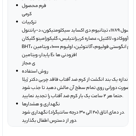
فرم محصول
کرمی
ترکیبات
آب، پارسول 1789، تیتانیوم دی اکساید سیکلومتیکون، د-پانتنول، EDTA، عصاره
ن آووکادو، لاکتیل، عصاره کریزانتیلیس، گلیکوزامینو گلیکان،
BHT، عصاره گیاه اپیلوبیوم انگوستی فولیوم، آلانتوئین، اولیوم 1000، ویتامین C
پایدار، ویتامین E، افزودنی ها
ی مجاز
روش استفاده
به اندازه یک بند انگشت از کرم ضد آفتاب فاقد چربی دکتر ژیلا SPF30 را روی پوست
حتما هر 2 ساعت یک بار کرم ضد آفتاب را تجدید نمایید.
نگهداری و هشدارها
در دمای اتاق (20 الی 30 درجه سانتیگراد) نگهداری شود.
دور از دسترس اطفال بگذارید.