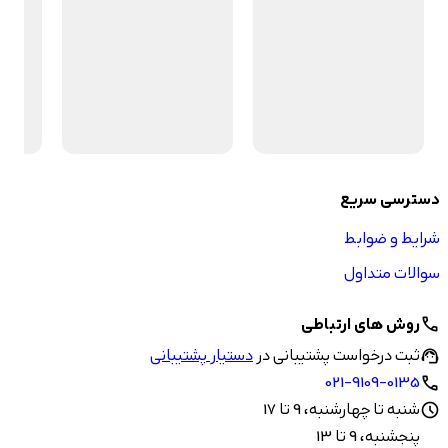
دسترسی سریع
شرایط و ضوابط
سوالات متداول
روش های ارتباطی
call
ثبت درخواست پشتیبانی در
دستیار پشتیبانی
support_agent
021-9109-0135
call
شنبه تا چهارشنبه، 9 تا 17
schedule
پنجشنبه، 9 تا 13