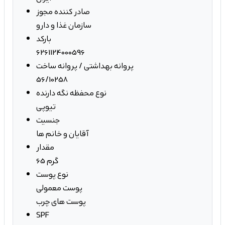
صادر کننده مجوز
سازمان غذا و دارو
بارکد
6261124000596
پروانه بهداشتی / پروانه ساخت
56/10258
نوع محفظه نگه دارنده
تیوپی
جنسیت
آقایان و خانم ها
مقدار
65 گرم
نوع پوست
پوست معمولی
پوست های چرب
SPF