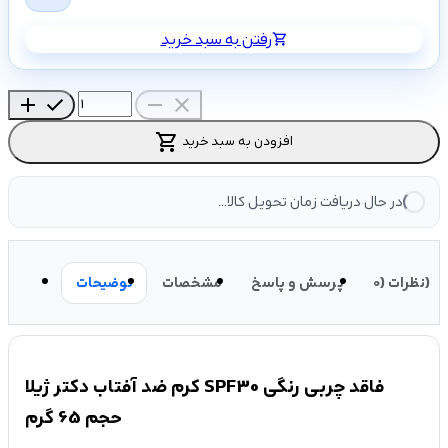
رفتن به سبد خرید
shopping_cart
add
check
remove
close
shopping_cart
افزودن به سبد خرید
در حال دریافت زمان تحویل کالا...
نظرات (0)
پرسش و پاسخ
مشخصات
توضیحات
کرم ضد آفتاب دکتر ژیلا SPF30 فاقد چربی رنگی
حجم 65 گرم