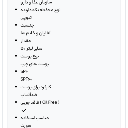
سازمان غذا و دارو
نوع محفظه نگه دارنده
تیوپی
جنسیت
آقایان و خانم ها
مقدار
50 میلی لیتر
نوع پوست
پوست های چرب
SPF
SPF60
کارکرد برای پوست
ضدآفتاب
فاقد چربی ( Oil Free )
check
مناسب استفاده
صورت