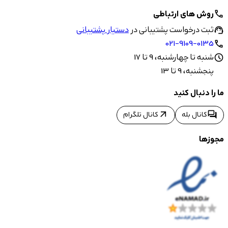
روش های ارتباطی
call
ثبت درخواست پشتیبانی در
دستیار پشتیبانی
support_agent
021-9109-0135
call
شنبه تا چهارشنبه، 9 تا 17
schedule
پنجشنبه، 9 تا 13
ما را دنبال کنید
arrow_outward
forum
کانال بله
کانال تلگرام
مجوزها