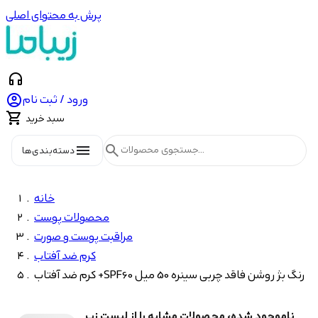
پرش به محتوای اصلی
headphones

ورود / ثبت نام

سبد خرید
menu
search
دسته‌بندی‌ها
خانه
محصولات پوست
مراقبت پوست و صورت
کرم ضد آفتاب
کرم ضد آفتاب +SPF60 رنگ بژ روشن فاقد چربی سینره 50 میل
ناموجود شده، محصولات مشابه را از لیست زیر