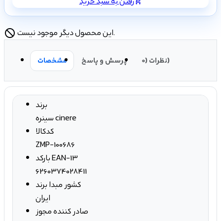
رفتن به سبد خرید
shopping_cart
این محصول دیگر موجود نیست.
block
نظرات (0)
پرسش و پاسخ
مشخصات
برند
سینره cinere
کدکالا
ZMP-100686
بارکد EAN-13
6260374028411
کشور مبدا برند
ایران
صادر کننده مجوز