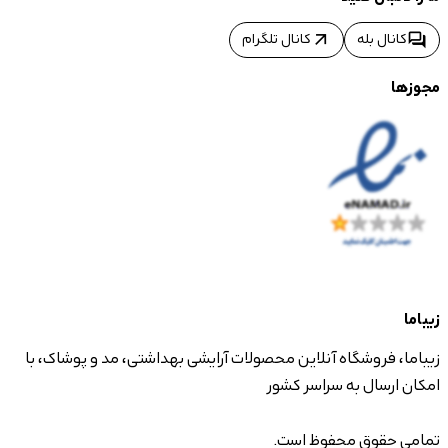
arrow_outward
forum
کانال بله
کانال تلگرام
مجوزها
زیباما
زیباما، فروشگاه آنلاین محصولات آرایشی بهداشتی، مد و پوشاک، با
امکان ارسال به سراسر کشور
تمامی حقوق محفوظ است.