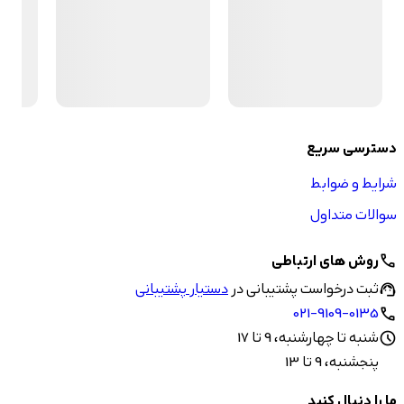
دسترسی سریع
شرایط و ضوابط
سوالات متداول
روش های ارتباطی
call
ثبت درخواست پشتیبانی در
دستیار پشتیبانی
support_agent
021-9109-0135
call
شنبه تا چهارشنبه، 9 تا 17
schedule
پنجشنبه، 9 تا 13
ما را دنبال کنید