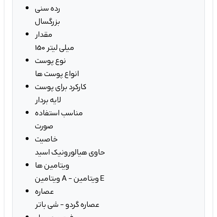
رده سنی
بزرگسال
مقدار
150 میلی لیتر
نوع پوست
انواع پوست ها
کارکرد برای پوست
لایه بردار
مناسب استفاده
صورت
خاصیت
حاوی هیالورونیک اسید
ویتامین ها
ویتامین A - ویتامین E
عصاره
عصاره گردو - شی باتر