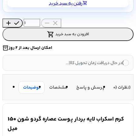
رفتن به سبد خرید
shopping_cart
add
check
remove
close
shopping_cart
افزودن به سبد خرید
امکان ارسال بعد از 2 روز
inventory_2
در حال دریافت زمان تحویل کالا...
نظرات (0)
پرسش و پاسخ
مشخصات
توضیحات
کرم اسکراب لایه بردار پوست عصاره گردو شون 150
میل