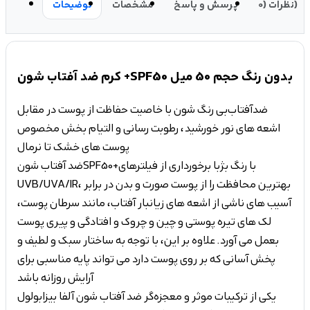
نظرات (0)
پرسش و پاسخ
مشخصات
توضیحات
کرم ضد آفتاب شون +SPF50 بدون رنگ حجم 50 میل
ضدآفتاب بی رنگ شون با خاصیت حفاظت از پوست در مقابل
اشعه های نور خورشید، رطوبت رسانی و التیام بخش مخصوص
پوست های خشک تا نرمال
ضد آفتاب شون SPF50+ با رنگ بژ با برخورداری از فیلترهای
UVB/UVA/IR، بهترین محافظت را از پوست صورت و بدن در برابر
آسیب های ناشی از اشعه­ های زیانبار آفتاب، مانند سرطان پوست،
لک های تیره پوستی و چین و چروک و افتادگی و پیری پوست
بعمل می آورد. علاوه بر این، با توجه به ساختار سبک و لطیف و
پخش آسانی که بر روی پوست دارد می تواند پایه­ مناسبی برای
آرایش روزانه باشد
یکی از ترکیبات موثر و معجزه‌گر ضد آفتاب شون آلفا بیزابولول