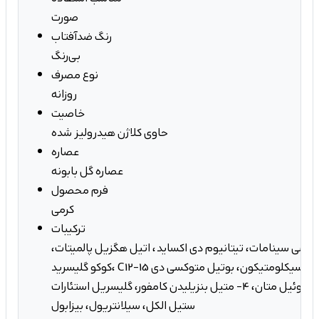
صورت
رنگ ضدآفتاب
بی‌رنگ
نوع مصرف
روزانه
خاصیت
حاوی کلاژن هیدرولیز شده
عصاره
عصاره گل بابونه
فرم محصول
کرمی
ترکیبات
کسی سینامات، تیتانیوم دی اکساید، اتیل هگزیل پالمیتات،
کوکو گلیسرید، C12-15 آلکیل بنزوات، گلیسرین، سیکلومتیکون، بوتیل متوکسی دی
بنزوئیل متان، 4- متیل بنزیلیدن کامفور، گلیسریل استئارات، PEG-100 استئارات،
ستیل الکل، سیلانتریول، بیزابول