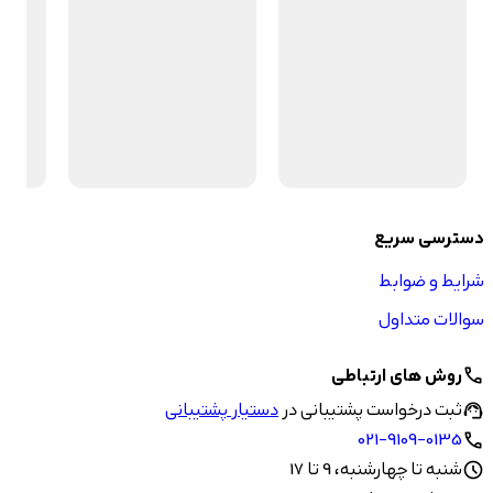
دسترسی سریع
شرایط و ضوابط
سوالات متداول
روش های ارتباطی
call
ثبت درخواست پشتیبانی در
دستیار پشتیبانی
support_agent
021-9109-0135
call
شنبه تا چهارشنبه، 9 تا 17
schedule