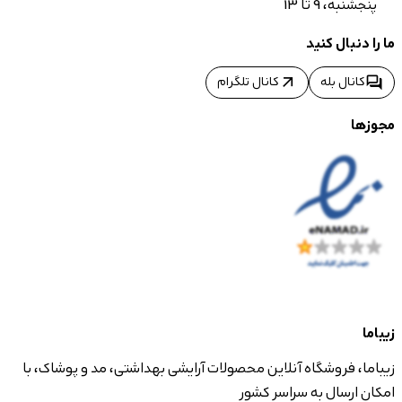
پنجشنبه، 9 تا 13
ما را دنبال کنید
arrow_outward
forum
کانال بله
کانال تلگرام
مجوزها
زیباما
زیباما، فروشگاه آنلاین محصولات آرایشی بهداشتی، مد و پوشاک، با
امکان ارسال به سراسر کشور