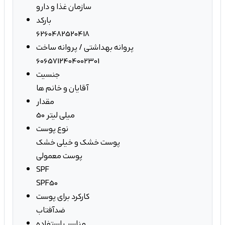
سازمان غذا و دارو
بارکد
6260482520418
پروانه بهداشتی / پروانه ساخت
6065712404002301
جنسیت
آقایان و خانم ها
مقدار
50 میلی لیتر
نوع پوست
پوست خشک و خیلی خشک
پوست معمولی
SPF
SPF50
کارکرد برای پوست
ضدآفتاب
مناسب استفاده