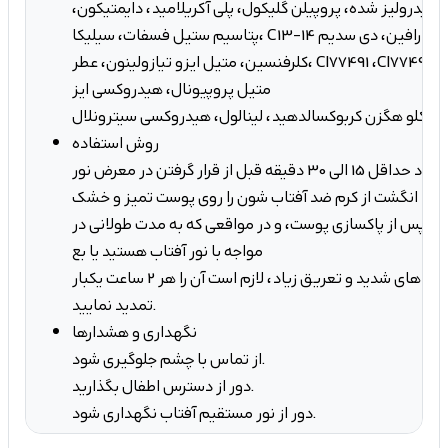
ارت 20، کلاژن هیدرولیز شده، پروپیلن گلیکول، پلی آکریلامید، دایمتیکون،
پتاسیم ستیل فسفات، سیلیکا، C13-14 ایزو پارافین، دی سدیم EDAT، لورت 7،
کلرفنسین، متیل ایزو تیازولینون، عطر، CI77491 ،CI77492 ،CI77499، بوتیل فنیل
متیل پروپیونال، هیدروکسی ایز
روش استفاده
برای محافظت از پوست خود حداقل 15 الی 30 دقیقه قبل از قرار گرفتن در معرض نور
آفتاب به میزان ۲٫۵ بند انگشت از کرم ضد آفتاب شون را روی پوست تمیز و خشک
ه، پس از پاكسازی پوست، و در مواقعی که به مدت طولانی در
مواجه با نور آفتاب هستید یا بع
د از ورزش، شنا و فعالیت های شدید و تعریق زیاد، لازم است آن را هر 2 ساعت یکبار
تمدید نمایید.
نگهداری و هشدارها
از تماس با چشم جلوگیری شود.
دور از دسترس اطفال بگذارید.
دور از نور مستقیم آفتاب نگهداری شود.