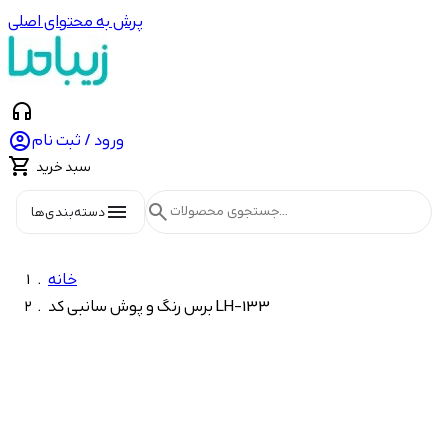
پرش به محتوای اصلی
headphones

ورود / ثبت نام

سبد خرید
menu
search
دسته‌بندی‌ها
خانه
برس رنگ و پوش سانبی کد LH-133