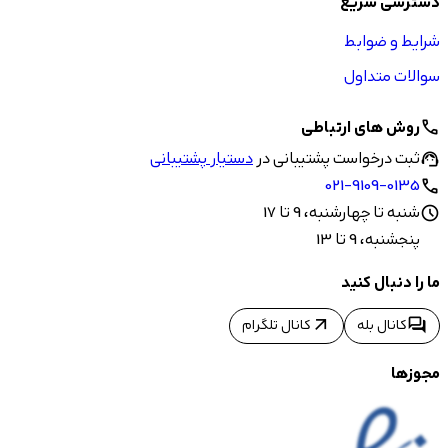
دسترسی سریع
شرایط و ضوابط
سوالات متداول
روش های ارتباطی
call
ثبت درخواست پشتیبانی در
دستیار پشتیبانی
support_agent
021-9109-0135
call
شنبه تا چهارشنبه، 9 تا 17
schedule
پنجشنبه، 9 تا 13
ما را دنبال کنید
arrow_outward
forum
کانال بله
کانال تلگرام
مجوزها