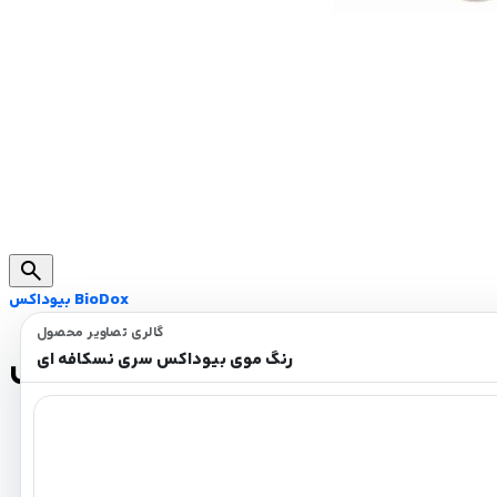
search
بیوداکس BioDox
گالری تصاویر محصول
گ موی بیوداکس سری نسکافه ای
رنگ موی بیوداکس سری نسکافه ای
حاوی روغن آرگان، آووکادو، کراتین
حاوی ویتامین C و نرم کننده