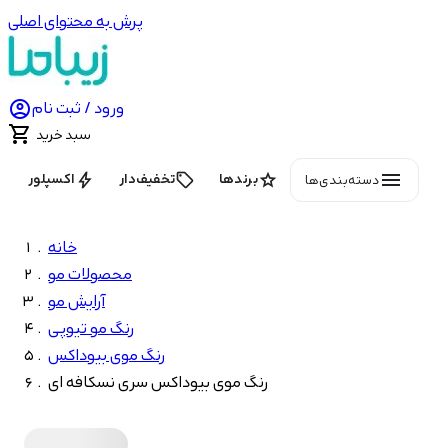
پرش به محتوای اصلی

ورود / ثبت نام

سبد خرید
menu
bolt
local_offer
star
برندها
تخفیف‌دار
اکسپلور
دسته‌بندی‌ها
خانه
محصولات مو
آرایش مو
رنگ مو تیوپی
رنگ موی بیوداکس
رنگ موی بیوداکس سری نسکافه ای