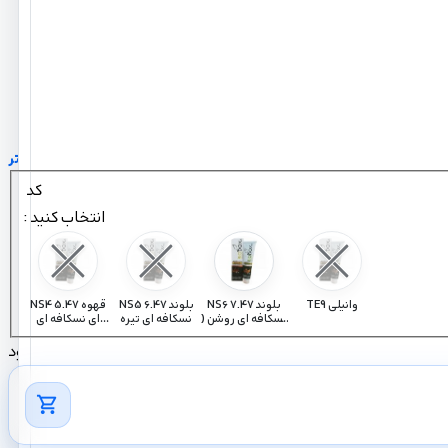
درخشندگی بیشتر
اقتصادی با نسبت 1 به 1.5
حجم 125 میل
expand_more
مشاهده بیشتر
کد
: انتخاب کنید
TE9 وانیلی
NS6 7.47 بلوند
NS5 6.47 بلوند
NS4 5.47 قهوه
نسکافه ای روشن (
نسکافه ای تیره
ای نسکافه ای
کاراملی )
روشن
ناموجود
shopping_cart