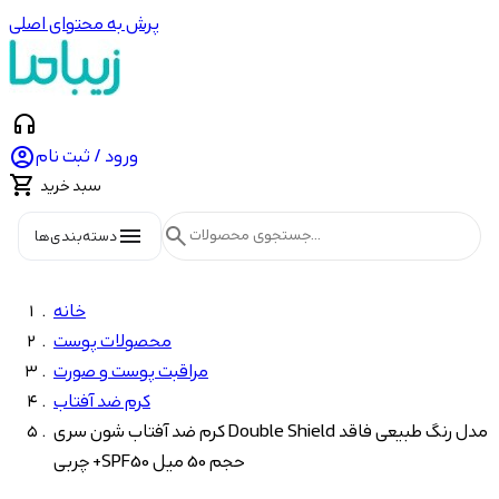
پرش به محتوای اصلی
headphones

ورود / ثبت نام

سبد خرید
menu
search
دسته‌بندی‌ها
خانه
محصولات پوست
مراقبت پوست و صورت
کرم ضد آفتاب
کرم ضد آفتاب شون سری Double Shield مدل رنگ طبیعی فاقد
چربی +SPF50 حجم 50 میل