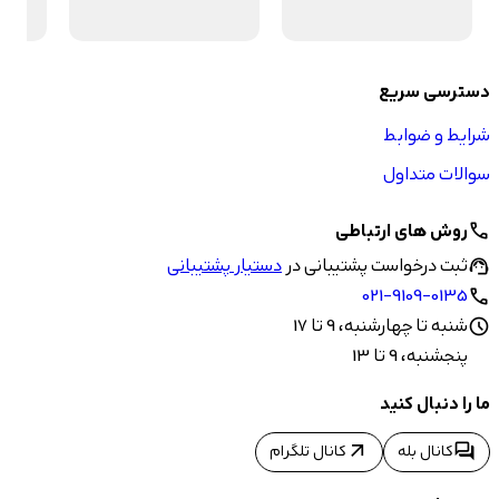
دسترسی سریع
شرایط و ضوابط
سوالات متداول
روش های ارتباطی
call
ثبت درخواست پشتیبانی در
دستیار پشتیبانی
support_agent
021-9109-0135
call
شنبه تا چهارشنبه، 9 تا 17
schedule
پنجشنبه، 9 تا 13
ما را دنبال کنید
arrow_outward
forum
کانال بله
کانال تلگرام