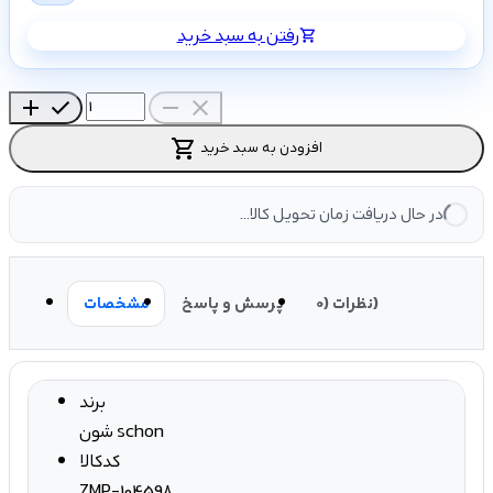
رفتن به سبد خرید
shopping_cart
add
check
remove
close
shopping_cart
افزودن به سبد خرید
در حال دریافت زمان تحویل کالا...
نظرات (0)
پرسش و پاسخ
مشخصات
برند
شون schon
کدکالا
ZMP-104598