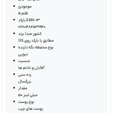
موجودی
5 قلم
بارکد EAN-13
6260482531940
کشور مبدا برند
مطابق با بارکد روی کالا
نوع محفظه نگه دارنده
تیوپی
جنسیت
آقایان و خانم ها
رده سنی
بزرگسال
مقدار
50 میلی لیتر
نوع پوست
پوست های چرب