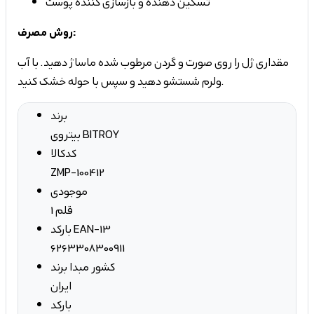
تسکین دهنده و بازسازی کننده پوست
روش مصرف:
مقداری ژل را روی صورت و گردن مرطوب شده ماساژ دهید. با آب
ولرم شستشو دهید و سپس با حوله خشک کنید.
برند
بیتروی BITROY
کدکالا
ZMP-100412
موجودی
1 قلم
بارکد EAN-13
6263308300911
کشور مبدا برند
ایران
بارکد