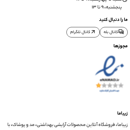
پنجشنبه، 9 تا 13
ما را دنبال کنید
arrow_outward
forum
کانال بله
کانال تلگرام
مجوزها
زیباما
زیباما، فروشگاه آنلاین محصولات آرایشی بهداشتی، مد و پوشاک، با