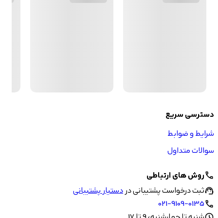
دسترسی سریع
شرایط و ضوابط
سوالات متداول
روش های ارتباطی
call
ثبت درخواست پشتیبانی در
دستیار پشتیبانی
support_agent
021-9109-0135
call
شنبه تا چهارشنبه، 9 تا 17
schedule