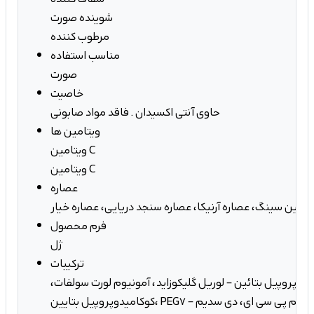
شوینده صورت
مرطوب کننده
مناسب استفاده
صورت
خاصیت
حاوی آنتی اکسیدان . فاقد مواد صابونی
ویتامین ها
ویتامین C
ویتامین C
عصاره
ه جین سینگ، عصاره آرنیکا، عصاره سنجد دریایی، عصاره خیار
فرم محصول
ژل
ترکیبات
میدوپروپیل بتائین – لوریل گلیکوزاید، آمونیوم لورت سولفات،
کوکامیدوپروپیل بتایین، PEG7 – گلیسیریل کوکوات، سدیم پی سی ای، دی سدیم