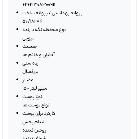
6263308300911
پروانه بهداشتی / پروانه ساخت
56/18284
نوع محفظه نگه دارنده
تیوپی
جنسیت
آقایان و خانم ها
رده سنی
بزرگسال
مقدار
150 میلی لیتر
نوع پوست
انواع پوست ها
کارکرد برای پوست
التیام بخش
روشن کننده
شفاف کننده