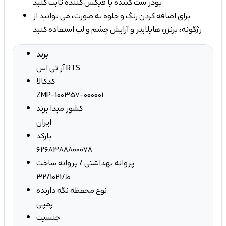
پودر ست کننده یا فیکس کننده ثابت کنید
برای اضافه کردن رنگ و جلوه به صورت، می توانید از
رژگونه، برنزر، هایلایتر و آرایش چشم و لب استفاده کنید
برند
آر تی اس RTS
کدکالا
ZMP-100357-000001
کشور مبدا برند
ایران
بارکد
6268388800078
پروانه بهداشتی / پروانه ساخت
32/ظ/1021
نوع محفظه نگه دارنده
پمپی
جنسیت