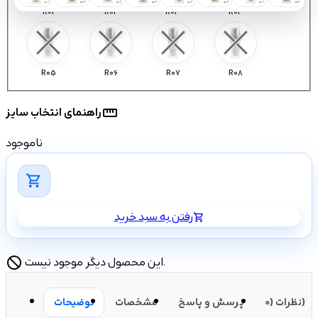
بعدی
قبلی
R01
R02
R03
R04
R05
R06
R07
R08
straighten
راهنمای انتخاب سایز
ناموجود
shopping_cart
رفتن به سبد خرید
shopping_cart
این محصول دیگر موجود نیست.
block
نظرات (0)
پرسش و پاسخ
مشخصات
توضیحات