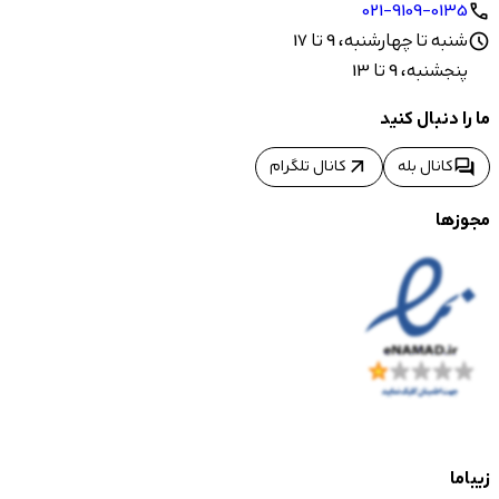
021-9109-0135
call
شنبه تا چهارشنبه، 9 تا 17
schedule
پنجشنبه، 9 تا 13
ما را دنبال کنید
arrow_outward
forum
کانال بله
کانال تلگرام
مجوزها
زیباما