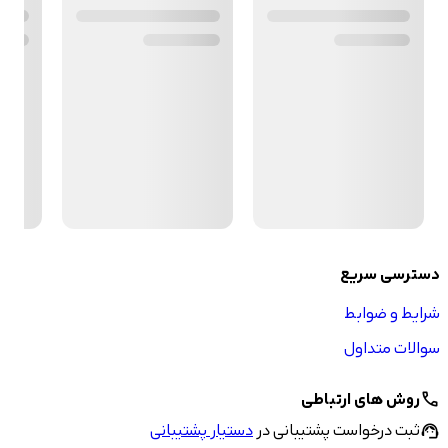
دسترسی سریع
شرایط و ضوابط
سوالات متداول
روش های ارتباطی
call
ثبت درخواست پشتیبانی در
دستیار پشتیبانی
support_agent