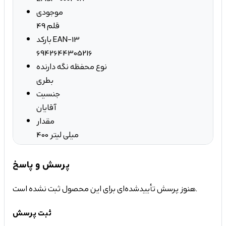
موجودی
49 قلم
بارکد EAN-13
6942644305216
نوع محفظه نگه دارنده
بطری
جنسیت
آقایان
مقدار
400 میلی لیتر
پرسش و پاسخ
هنوز پرسش تأییدشده‌ای برای این محصول ثبت نشده است.
ثبت پرسش