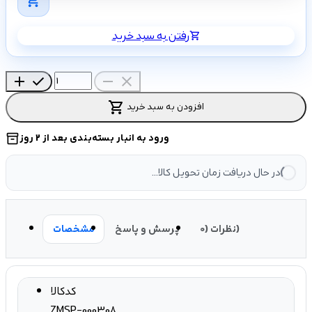
shopping_cart
رفتن به سبد خرید
shopping_cart
add
check
remove
close
shopping_cart
افزودن به سبد خرید
ورود به انبار بسته‌بندی بعد از 2 روز
inventory_2
در حال دریافت زمان تحویل کالا...
نظرات (0)
پرسش و پاسخ
مشخصات
کدکالا
ZMSP-000308