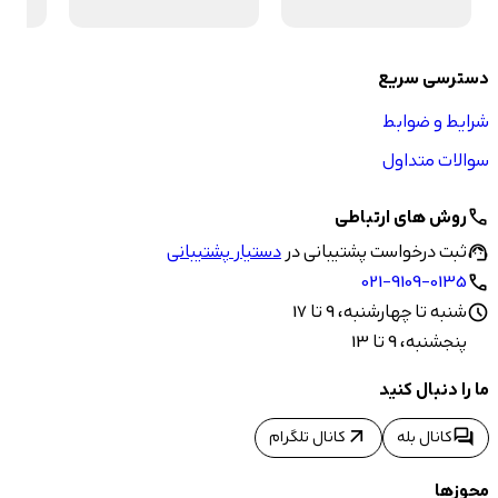
دسترسی سریع
شرایط و ضوابط
سوالات متداول
روش های ارتباطی
call
ثبت درخواست پشتیبانی در
دستیار پشتیبانی
support_agent
021-9109-0135
call
شنبه تا چهارشنبه، 9 تا 17
schedule
پنجشنبه، 9 تا 13
ما را دنبال کنید
arrow_outward
forum
کانال بله
کانال تلگرام
مجوزها