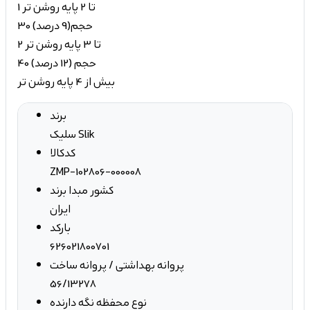
1 تا 2 پایه روشن تر
30 حجم(9 درصد)
2 تا 3 پایه روشن تر
40 حجم (12 درصد)
بیش از 4 پایه روشن تر
برند
سلیک Slik
کدکالا
ZMP-102806-000008
کشور مبدا برند
ایران
بارکد
626021800701
پروانه بهداشتی / پروانه ساخت
56/13278
نوع محفظه نگه دارنده