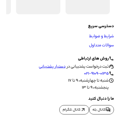
دسترسی سریع
شرایط و ضوابط
سوالات متداول
روش های ارتباطی
call
ثبت درخواست پشتیبانی در
دستیار پشتیبانی
support_agent
021-9109-0135
call
شنبه تا چهارشنبه، 9 تا 17
schedule
پنجشنبه، 9 تا 13
ما را دنبال کنید
arrow_outward
forum
کانال بله
کانال تلگرام