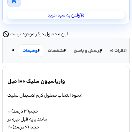
shopping_cart
رفتن به سبد خرید
shopping_cart
این محصول دیگر موجود نیست.
block
نظرات (0)
پرسش و پاسخ
مشخصات
توضیحات
واریاسیون سلیک 100 میل
نحوه انتخاب محلول کرم اکسیدان سلیک:
10 حجم(3 درصد)
مانند پایه قبل تیره تر
20 حجم (6 درصد)