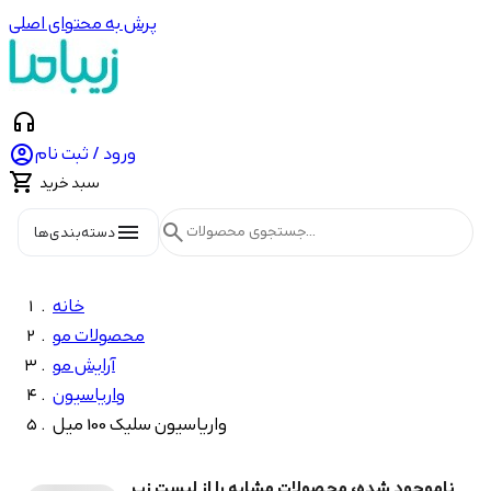
پرش به محتوای اصلی
headphones

ورود / ثبت نام

سبد خرید
menu
search
دسته‌بندی‌ها
خانه
محصولات مو
آرایش مو
واریاسیون
واریاسیون سلیک 100 میل
ناموجود شده، محصولات مشابه را از لیست زیر